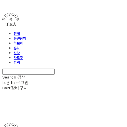
detour tea
전체
블렌딩차
허브차
홍차
말차
차도구
티백
Search
검색
Log In
로그인
Cart
장바구니
detour tea