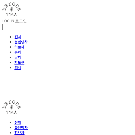
LOG IN
로그인
전체
블렌딩차
허브차
홍차
말차
차도구
티백
detour tea
전체
블렌딩차
허브차