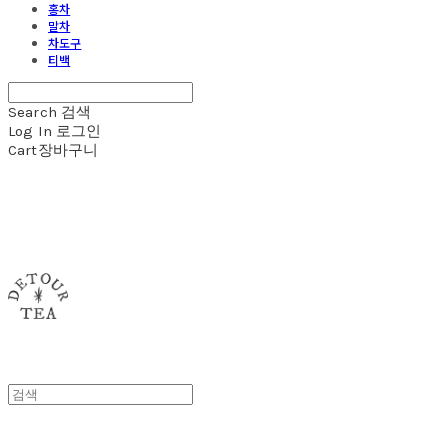
홍차
말차
차도구
티백
Search
검색
Log In
로그인
Cart
장바구니
detour tea