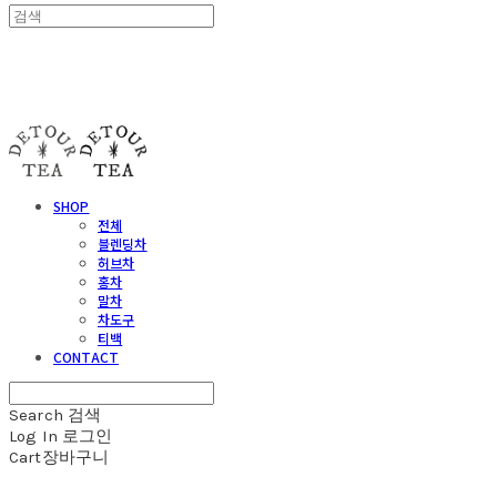
detour tea
SHOP
전체
블렌딩차
허브차
홍차
말차
차도구
티백
CONTACT
Search
검색
Log In
로그인
Cart
장바구니