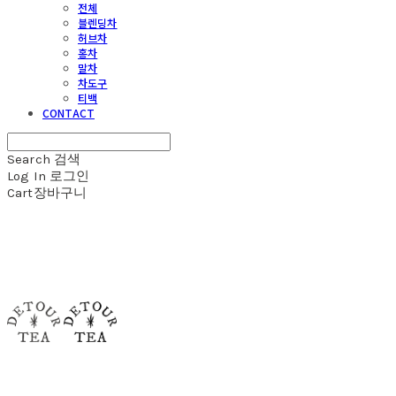
전체
블렌딩차
허브차
홍차
말차
차도구
티백
CONTACT
Search
검색
Log In
로그인
Cart
장바구니
detour tea