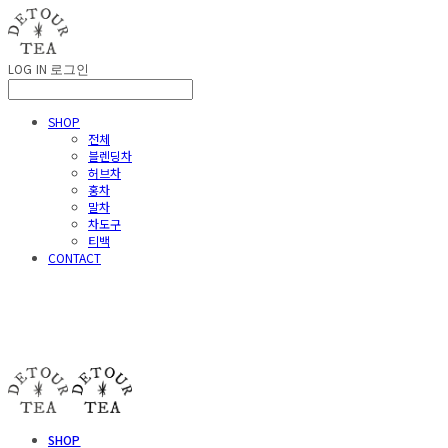
LOG IN
로그인
SHOP
전체
블렌딩차
허브차
홍차
말차
차도구
티백
CONTACT
detour tea
SHOP